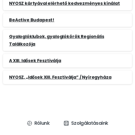
NYOSZ kártyával elérhető kedvezményes kínálat
BeActive Budapest!
Gyaloglóklubok, gyaloglókörök Regionális
Találkozója
A XIII. Idősek Fesztiválja
NYOSZ, „Idősek XIII. Fesztiválja” / Nyíregyháza
Rólunk
Szolgálatásaink